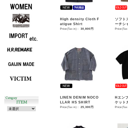
High density Cloth F
ソフト
atigue Shirt
ーチシ
Price
(Tax in)
：
30,800円
Price
(Tax 
LINEN DENIM NOCO
Hエン
LLAR HS SHIRT
ケット
Price
(Tax in)
：
25,300円
Price
(Tax 