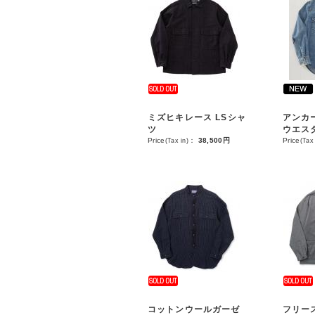
ミズヒキレース LSシャ
アンカ
ツ
ウエス
Price
(Tax in)
：
38,500円
Price
(Tax 
コットンウールガーゼ
フリー