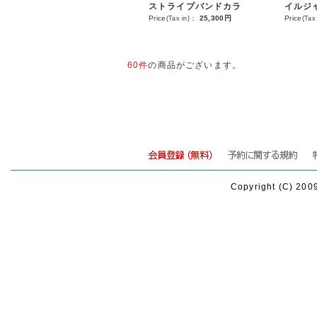
ストライプバンドカラ
イルジ
ーシャツ
ーディ
Price
(Tax in)
：
25,300円
Price
(Tax 
60件
の商品がございます。
Copyright (C) 200