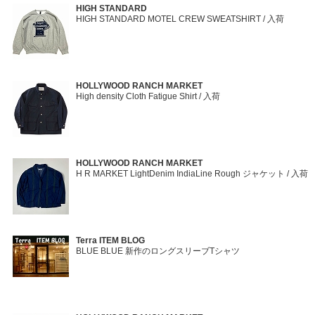
HIGH STANDARD
HIGH STANDARD MOTEL CREW SWEATSHIRT / 入荷
HOLLYWOOD RANCH MARKET
High density Cloth Fatigue Shirt / 入荷
HOLLYWOOD RANCH MARKET
H R MARKET LightDenim IndiaLine Rough ジャケット / 入荷
Terra ITEM BLOG
BLUE BLUE 新作のロングスリーブTシャツ