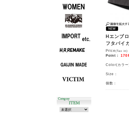
Hエンブ
フタバイ
Price
(Tax in)
Point：
170
Color(カラー
Size：
個数：