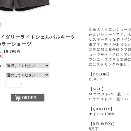
定番のナイロンショー
込んだショーツです。
ロイダリーライトシェルバルキータ
なスポーティなデザイ
カラーショーツ
徴です。軽さがありな
水性に加え紫外線をブ
：
18,700円
ョーツをベースにして
Pt
ウンユースできる丈感
にはストリングを施し
)：
【COLOR】
BLACK
【SIZE】
M ウエスト75 股下16
L ウエスト79 股下17
【QUALITY】
ナイロン100%
【DELIVERY】
5月下～