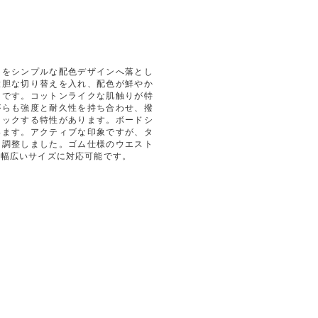
ツをシンプルな配色デザインへ落とし
大胆な切り替えを入れ、配色が鮮やか
ンです。コットンライクな肌触りが特
がらも強度と耐久性を持ち合わせ、撥
ロックする特性があります。ボードシ
います。アクティブな印象ですが、タ
に調整しました。ゴム仕様のウエスト
、幅広いサイズに対応可能です。