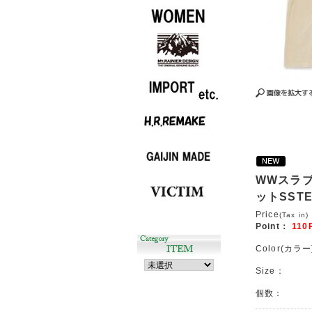
WWスラ
ットSSTE
Price
(Tax in)
Point：
110
Color(カラー
Size：
個数：