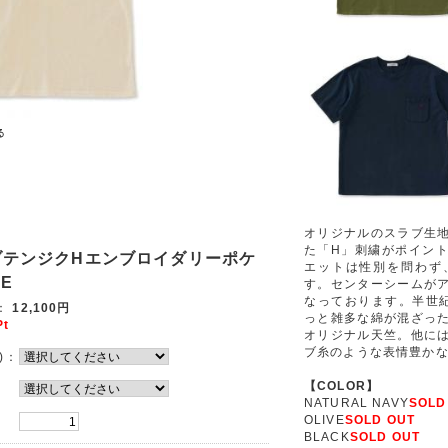
オリジナルのスラブ生
た「H」刺繍がポイン
ブテンジクHエンブロイダリーポケ
エットは性別を問わず
E
す。センターシームが
なっております。半世
：
12,100円
っと雑多な綿が混ざっ
Pt
オリジナル天竺。他に
ブ糸のような表情豊か
)：
【COLOR】
NATURAL NAVY
SOLD
OLIVE
SOLD OUT
BLACK
SOLD OUT