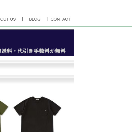
「Terra」