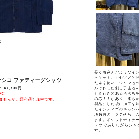
長く着込んだようなイ
ャケット。カセゾメと
サシコ ファティーグシャツ
た糸を使い、シャツ地
：
47,300円
ルで作った刺し子生地
Pt
も奥行きのある色落ち
の赤ミミがあり、柔ら
ませんが、只今品切れ中です。
製品にした後に加工を
たインディゴのキャン
地独特の「タテ落ち」
ます。ポケットディテ
ャツでありながらジャ
す。