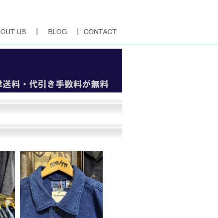
「Terra」