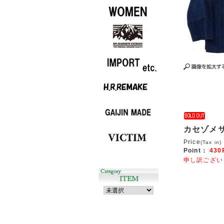
カセゾメ
Price
(Tax in)
Point：
430
申し訳ござい